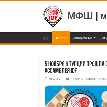
МФШ
|
М
Новости
Информация
Док
5 ноября в Турции прошла 
Ассамблея IDF
01.12.2024
новости
,
Прошедшие соб