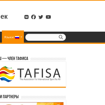
ек
Языки:
 — член ТАФИСА
и партнеры