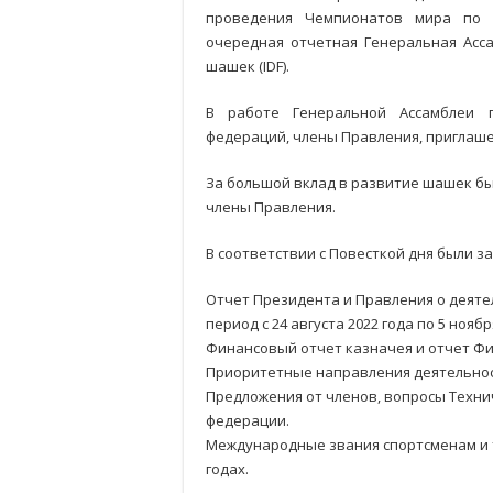
проведения Чемпионатов мира по 
очередная отчетная Генеральная Асс
шашек (IDF).
В работе Генеральной Ассамблеи 
федераций, члены Правления, приглаше
За большой вклад в развитие шашек б
члены Правления.
В соответствии с Повесткой дня были 
Отчет Президента и Правления о деяте
период с 24 августа 2022 года по 5 ноябр
Финансовый отчет казначея и отчет Фин
Приоритетные направления деятельност
Предложения от членов, вопросы Техни
федерации.
Международные звания спортсменам и т
годах.