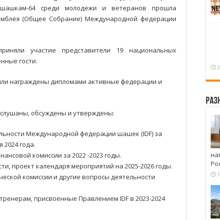
шашкам-64 среди молодежи и ветеранов прошла
амблея (Общее Собрание) Международной федерации
приняли участие представители 19 национальных
нные гости.
2
ыли награждены дипломами активные федерации и
Раз
заслушаны, обсуждены и утверждены:
льности Международной федерации шашек (IDF) за
я 2024 года.
на
ансовой комиссии за 2022 -2023 годы.
Ро
и, проект календаря мероприятий на 2025-2026 годы.
1
ческой комиссии и другие вопросы деятельности
ренерам, присвоенные Правлением IDF в 2023-2024