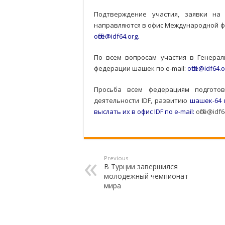
Подтверждение участия, заявки н
направляются в офис Международной фед
office@idf64.org
.
По всем вопросам участия в Генера
федерации шашек по e-mail:
office@idf64.
Просьба всем федерациям подгото
деятельности IDF, развитию
шашек-64 в
выслать их в офис IDF по e-mail:
office@idf
Previous
В Турции завершился
молодежный чемпионат
мира