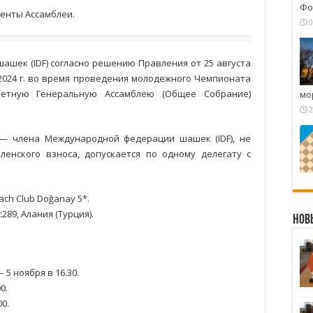
Фо
енты Ассамблеи.
0
шек (IDF) согласно решению Правления от 25 августа
 2024 г. во время проведения молодежного Чемпионата
етную Генеральную Ассамблею (Общее Собрание)
мо
.
2
— члена Международной федерации шашек (IDF), не
енского взноса, допускается по одному делегату с
ach Club Doğanay 5*.
:289, Алания (Турция).
Нов
5 ноября в 16.30.
0.
0.