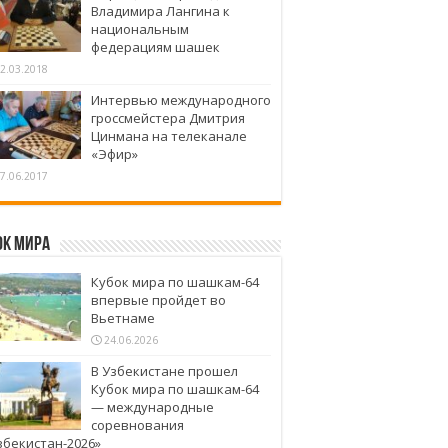
Владимира Лангина к
национальным
федерациям шашек
2.03.2018
Интервью международного
гроссмейстера Дмитрия
Цинмана на телеканале
«Эфир»
7.06.2017
ок Мира
Кубок мира по шашкам-64
впервые пройдет во
Вьетнаме
24.06.2026
В Узбекистане прошел
Кубок мира по шашкам-64
— международные
соревнования
збекистан-2026»