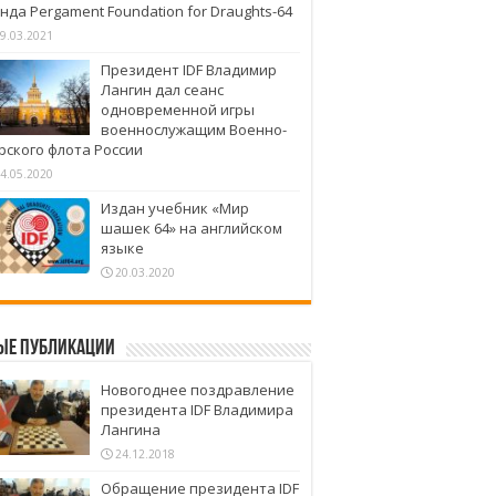
нда Pergament Foundation for Draughts-64
9.03.2021
Президент IDF Владимир
Лангин дал сеанс
одновременной игры
военнослужащим Военно-
рского флота России
4.05.2020
Издан учебник «Мир
шашек 64» на английском
языке
20.03.2020
ые публикации
Новогоднее поздравление
президента IDF Владимира
Лангина
24.12.2018
Обращение президента IDF