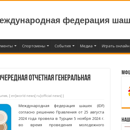
еждународная федерация шаш
ументы
Спортсмены
События
Медиа
Играть онлайн
МФШ
очередная отчетная Генеральная
ытия
,
[:en]world news[:ru]official news[:]
Международная федерация шашек (IDF)
согласно решению Правления от 25 августа
2024 года провела в Турции 5 ноября 2024 г.
Наш
во время проведения молодежного