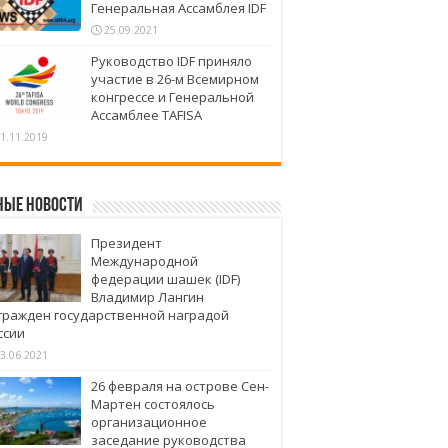
Генеральная Ассамблея IDF
25.09.2021
Руководство IDF приняло
участие в 26-м Всемирном
конгрессе и Генеральной
Ассамблее TAFISA
1.11.2019
ные новости
Президент
Международной
федерации шашек (IDF)
Владимир Лангин
гражден государственной наградой
ссии
3.06.2021
26 февраля на острове Сен-
Мартен состоялось
организационное
заседание руководства