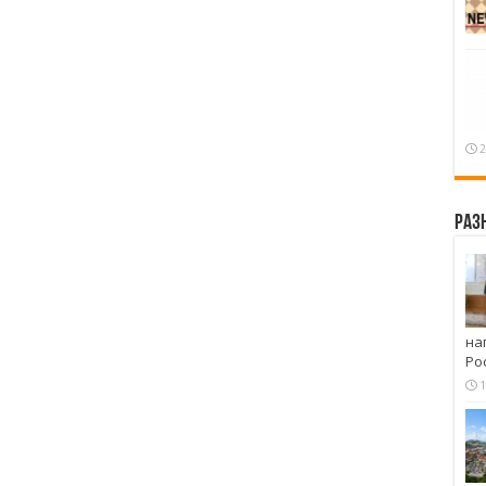
2
Раз
на
Ро
1