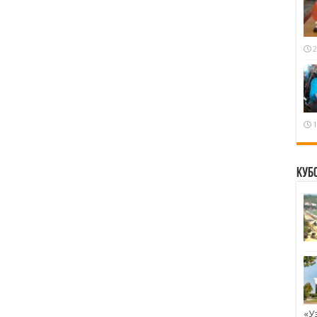
2
1
Куб
«У