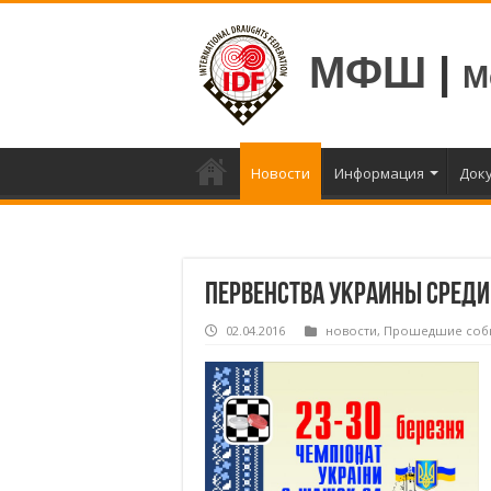
МФШ
|
М
Новости
Информация
Док
Первенства Украины среди 
02.04.2016
новости
,
Прошедшие соб