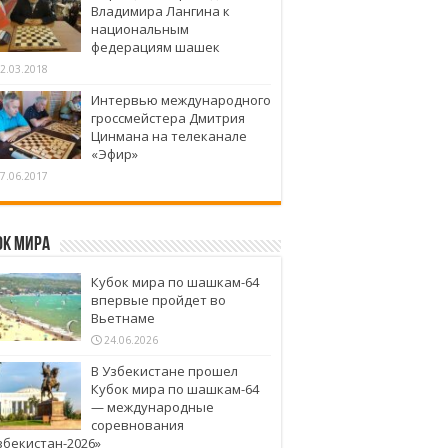
Владимира Лангина к
национальным
федерациям шашек
2.03.2018
Интервью международного
гроссмейстера Дмитрия
Цинмана на телеканале
«Эфир»
7.06.2017
ок Мира
Кубок мира по шашкам-64
впервые пройдет во
Вьетнаме
24.06.2026
В Узбекистане прошел
Кубок мира по шашкам-64
— международные
соревнования
збекистан-2026»