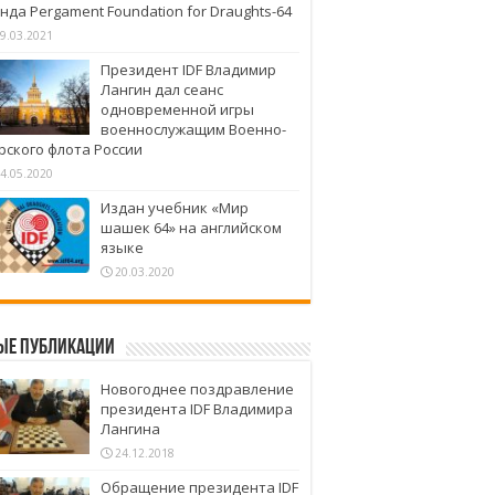
нда Pergament Foundation for Draughts-64
9.03.2021
Президент IDF Владимир
Лангин дал сеанс
одновременной игры
военнослужащим Военно-
рского флота России
4.05.2020
Издан учебник «Мир
шашек 64» на английском
языке
20.03.2020
ые публикации
Новогоднее поздравление
президента IDF Владимира
Лангина
24.12.2018
Обращение президента IDF