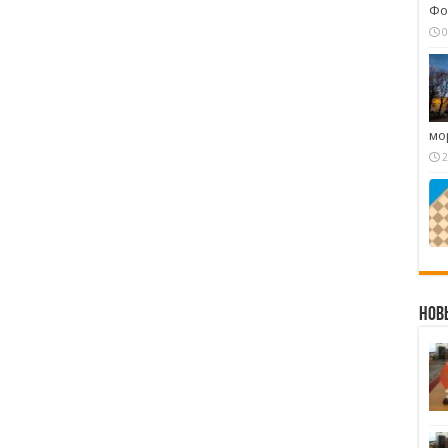
Фо
0
мо
2
Нов