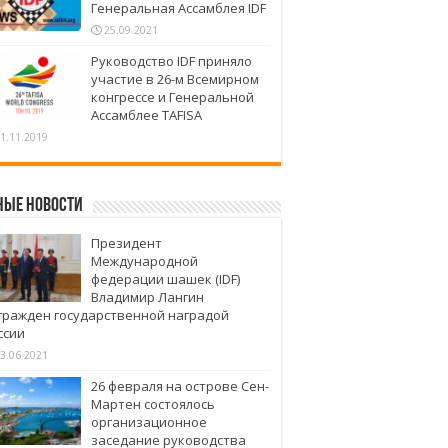
Генеральная Ассамблея IDF
25.09.2021
Руководство IDF приняло
участие в 26-м Всемирном
конгрессе и Генеральной
Ассамблее TAFISA
1.11.2019
ные новости
Президент
Международной
федерации шашек (IDF)
Владимир Лангин
гражден государственной наградой
ссии
3.06.2021
26 февраля на острове Сен-
Мартен состоялось
организационное
заседание руководства