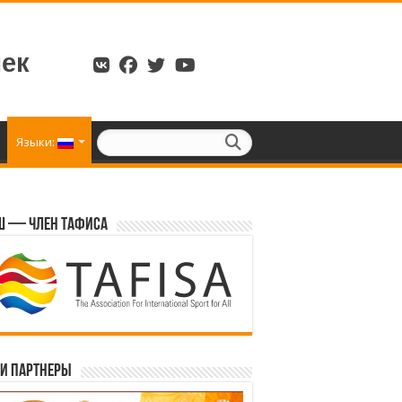
ек
Языки:
 — член ТАФИСА
и партнеры