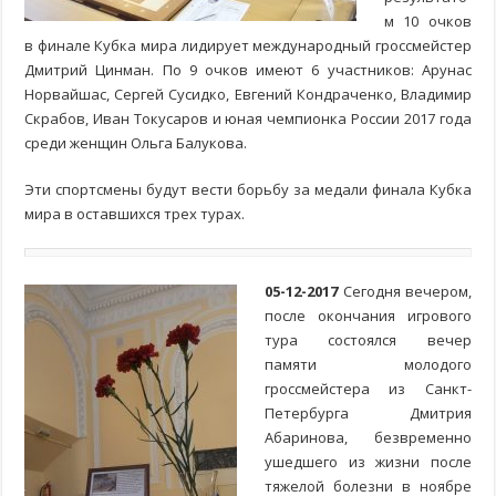
м 10 очков
в финале Кубка мира лидирует международный гроссмейстер
Дмитрий Цинман. По 9 очков имеют 6 участников: Арунас
Норвайшас, Сергей Сусидко, Евгений Кондраченко, Владимир
Скрабов, Иван Токусаров и юная чемпионка России 2017 года
среди женщин Ольга Балукова.
Эти спортсмены будут вести борьбу за медали финала Кубка
мира в оставшихся трех турах.
05-12-2017
Сегодня вечером,
после окончания игрового
тура состоялся вечер
памяти молодого
гроссмейстера из Санкт-
Петербурга Дмитрия
Абаринова, безвременно
ушедшего из жизни после
тяжелой болезни в ноябре