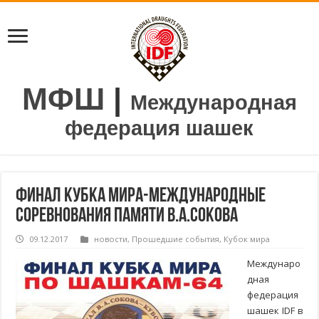
МФШ
|
Международная
федерация шашек
Финал Кубка мира-Международные
соревнования памяти В.А.Сокова
09.12.2017
новости
,
Прошедшие события
,
Кубок мира
Междунаро
дная
федерация
шашек IDF в