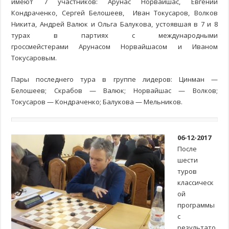
имеют 7 участников: Арунас Норвайшас, Евгений
Кондраченко, Сергей Белошеев, Иван Токусаров, Волков
Никита, Андрей Валюк и Ольга Балукова, устоявшая в 7 и 8
турах в партиях с международными
гроссмейстерами Арунасом Норвайшасом и Иваном
Токусаровым.
Пары последнего тура в группе лидеров: Цинман —
Белошеев; Скрабов — Валюк; Норвайшас — Волков;
Токусаров — Кондраченко; Балукова — Мельников.
06-12-2017
После
шести
туров
классическ
ой
программы
с
результато