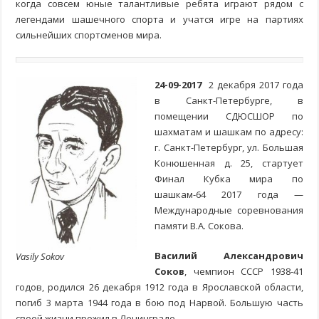
когда совсем юные талантливые ребята играют рядом с
легендами шашечного спорта и учатся игре на партиях
сильнейших спортсменов мира.
24-09-2017
2 декабря 2017 года
в Санкт-Петербурге, в
помещении СДЮСШОР по
шахматам и шашкам по адресу:
г. Санкт-Петербург, ул. Большая
Конюшенная д. 25, стартует
Финал Кубка мира по
шашкам-64 2017 года —
Международные соревнования
памяти В.А. Сокова.
Василий Александрович
Vasily Sokov
Соков
, чемпион СССР 1938-41
годов, родился 26 декабря 1912 года в Ярославской области,
погиб 3 марта 1944 года в бою под Нарвой. Большую часть
своей жизни прожил в Ленинграде.