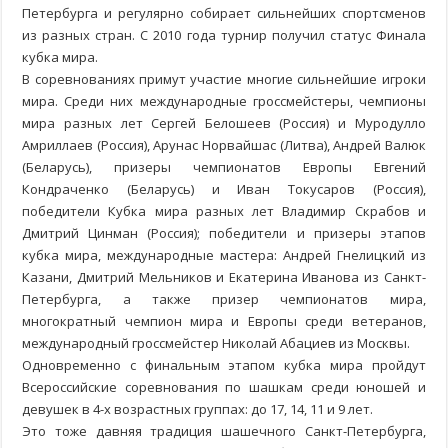
Петербурга и регулярно собирает сильнейших спортсменов
из разных стран. С 2010 года турнир получил статус Финала
кубка мира.
В соревнованиях примут участие многие сильнейшие игроки
мира. Среди них международные гроссмейстеры, чемпионы
мира разных лет Сергей Белошеев (Россия) и Муродулло
Амриллаев (Россия), Арунас Норвайшас (Литва), Андрей Валюк
(Беларусь), призеры чемпионатов Европы Евгений
Кондраченко (Беларусь) и Иван Токусаров (Россия),
победители Кубка мира разных лет Владимир Скрабов и
Дмитрий Цинман (Россия); победители и призеры этапов
кубка мира, международные мастера: Андрей Гнелицкий из
Казани, Дмитрий Мельников и Екатерина Иванова из Санкт-
Петербурга, а также призер чемпионатов мира,
многократный чемпион мира и Европы среди ветеранов,
международный гроссмейстер Николай Абациев из Москвы.
Одновременно с финальным этапом кубка мира пройдут
Всероссийские соревнования по шашкам среди юношей и
девушек в 4-х возрастных группах: до 17, 14, 11 и 9 лет.
Это тоже давняя традиция шашечного Санкт-Петербурга,