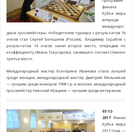
программе
финала
Кубка мира
впереди
междунаро
дные гроссмейстеры: победителем турнира с результатом 16
очков стал Сергей Белошеев (Россия), Владимир Скрабов с
результатом 14 очков занял второе место, опередив по
коэффициенту Ивана Токусарова, занявшего соответственно
третье место.
Международный мастер Екатерина Иванова стала лучшей
среди женщин, международный мастер Дмитрий Мельников
— лучшим среди юниоров 1998 г.р. и моложе, международный
гроссмейстер Николай Абациев — лучшим среди ветеранов.
03-12-
2017
Финал
Кубка мира
2017 года —