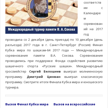
соответств
ии с
Календаре
м
соревнован
ий на 2017
год
проводила со 2 декабря (день приезда) по 10 декабря (день
разъезда) 2017 года в г. Санкт-Петербург (Россия) Финал
Кубка мира по шашкам-64 2017 года — Международные
соревнования памяти В.А. Сокова. Соревнования
проводились при поддержке Фонда содействия развитию
шашечного спорта «Русские шашки». Международный
гроссмейстер
Сергей Белошеев
выиграл молниеносную
программу.
Дмитрий Цинман
выиграл классическую
программу. Смотрите итоги Финала Кубка мира и юношеского
турнира.
Вызов Финал Кубка мира
Вызов на всероссийские