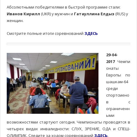
Абсолютными победителями в быстрой программе стали:
Иванов Кирилл
(UKR) у мужчин и
Гатауллина Елдыз
(RUS) у
женщин.
Смотрите полные итоги соревнований
ЗДЕСЬ
29-04-
2017
Чемпи
онаты
Европы по
шашкам-64
среди
спортсмено
в с
ограниченн
ыми
возможностями стартуют сегодня. Чемпионаты проводятся в
четырех видах инвалидности: СЛУХ, ЗРЕНИЕ, ОДА и СПЕШ-
ОЛИМПИК. Следите за ходом соревнований
ЗДЕСЬ
.