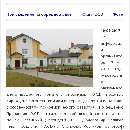
Приглашения на соревнования
Сайт IDCD
Фото
10-05-2017
По
информаци
и
организато
ров 7 мая
2017 года
руководств
о
Междунаро
дного шашечного комитета инвалидов (I.D.C.D.) посетило
Учреждение «Гомельский дом-интернат для детей-инвалидов
с особенностями психофизического развития». По решению
Правления I.D.C.D., отныне над этой школой взято шефство.
Лешек Петлицкий (Президент I.D.C.D.), Александр Беляков
(член Правления I.D.C.D.) и Станислав Костиков (фотограф)