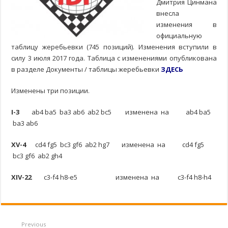
Дмитрия Цинмана
внесла
изменения в
официальную
таблицу жеребьевки (745 позиций). Изменения вступили в
силу 3 июля 2017 года. Таблица с изменениями опубликована
в разделе Документы / таблицы жеребьевки
ЗДЕСЬ
Изменены три позиции.
I-3
ab4 ba5 ba3 ab6 ab2 bc5 изменена на ab4 ba5
ba3 ab6
XV-4
cd4 fg5 bc3 gf6 ab2 hg7 изменена на cd4 fg5
bc3 gf6 ab2 gh4
XIV-22
c3-f4 h8-e5 изменена на c3-f4 h8-h4
Previous