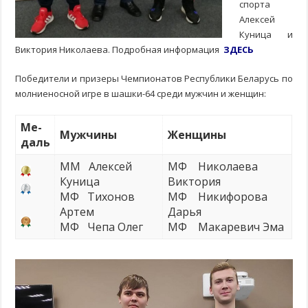
спорта
Алексей
Куница и
Виктория Николаева. Подробная информация
ЗДЕСЬ
Победители и призеры Чемпионатов Республики Беларусь по
молниеносной игре в шашки-64 среди мужчин и женщин:
Ме-
Мужчины
Женщины
д
аль
ММ Алексей
МФ Николаева
Куница
Виктория
МФ Тихонов
МФ Никифорова
Артем
Дарья
МФ Чепа Олег
МФ Макаревич Эма