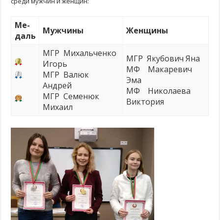
среди мужчин и женщин:
Ме-
Мужчины
Женщины
д
аль
МГР Михальченко
МГР Якубович Яна
Игорь
МФ Макаревич
МГР Валюк
Эма
Андрей
МФ Николаева
МГР Семенюк
Виктория
Михаил