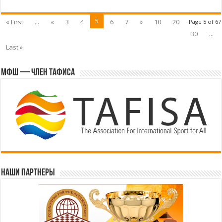
5
« First
...
«
3
4
6
7
»
10
20
Page 5 of 67
30
...
Last »
МФШ — член ТАФИСА
Наши партнеры