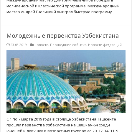
Международный мастер Дмитрий Мельников победил в
молниеносной и классической программе. Международный
мастер Андрей Гнелицкий выиграл быструю программу. …
Молодежные первенства Узбекистана
23.03.2019
новости
,
Прошедшие события
,
Новости федераций
С 1 по 7 марта 2019 года в столице Узбекистана Ташкенте
прошли первенства Узбекистана на шашкам-64 среди
юношей и девушек в возрастных группах до 20, 17, 14, 11, 9