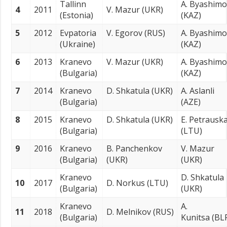
Tallinn
A. Byashimo
4
2011
V. Mazur (UKR)
(Estonia)
(KAZ)
5
2012
Evpatoria
V. Egorov (RUS)
A. Byashimo
(Ukraine)
(KAZ)
6
2013
Kranevo
V. Mazur (UKR)
A. Byashimo
(Bulgaria)
(KAZ)
7
2014
Kranevo
D. Shkatula (UKR)
A. Aslanli
(Bulgaria)
(AZE)
8
2015
Kranevo
D. Shkatula (UKR)
E. Petrausk
(Bulgaria)
(LTU)
9
2016
Kranevo
B. Panchenkov
V. Mazur
(Bulgaria)
(UKR)
(UKR)
Kranevo
D. Shkatula
10
2017
D. Norkus (LTU)
(Bulgaria)
(UKR)
Kranevo
A.
11
2018
D. Melnikov (RUS)
(Bulgaria)
Kunitsa (BL