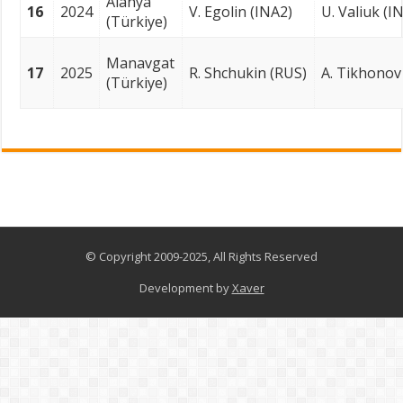
Alanya
16
2024
V. Egolin (INA2)
U. Valiuk (I
(Türkiye)
Manavgat
17
2025
R. Shchukin (RUS)
A. Tikhonov
(Türkiye)
© Copyright 2009-2025, All Rights Reserved
Development by
Xaver