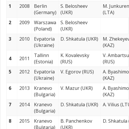
1
2008
Berlin
S. Belosheev
M. Junkure
(Germany)
(UKR)
(LTA)
2
2009
Warszawa
S. Belosheev
(Poland)
(UKR)
3
2010
Evpatoria
D. Shkatula (UKR)
M. Zhekeye
(Ukraine)
(KAZ)
Tallinn
K. Kovalevsky
V. Ambarts
4
2011
(Estonia)
(RUS)
(RUS)
5
2012
Evpatoria
V. Egorov (RUS)
A. Byashimo
(Ukraine)
(KAZ)
6
2013
Kranevo
V. Mazur (UKR)
A. Byashimo
(Bulgaria)
(KAZ)
7
2014
Kranevo
D. Shkatula (UKR)
A. Vilius (LT
(Bulgaria)
8
2015
Kranevo
B. Panchenkov
D. Shkatula
(Bulgaria)
(UKR)