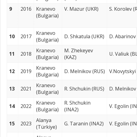
9
2016
Kranevo
V. Mazur (UKR)
S. Korolev (
(Bulgaria)
Kranevo
10
2017
D. Shkatula (UKR)
D. Abarinov
(Bulgaria)
Kranevo
M. Zhekeyev
11
2018
U. Valiuk (B
(Bulgaria)
(KAZ)
Kranevo
12
2019
D. Melnikov (RUS)
V.Novytskyi
(Bulgaria)
Kranevo
13
2021
R. Shchukin (RUS)
D. Melnikov
(Bulgaria)
Kranevo
R. Shchukin
14
2022
V. Egolin (I
(Bulgaria)
(INA2)
Alanya
15
2023
G. Taranin (INA2)
V. Egolin (I
(Türkiye)