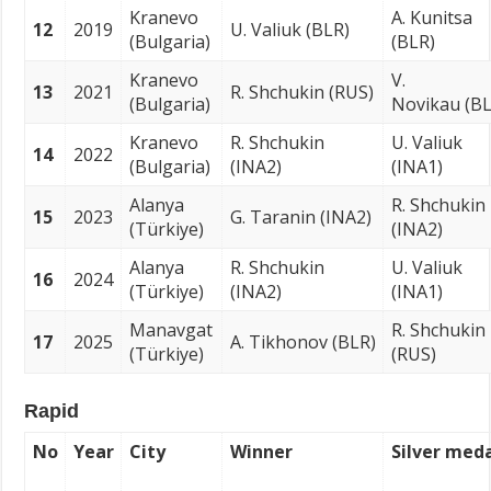
Kranevo
A. Kunitsa
12
2019
U. Valiuk (BLR)
(Bulgaria)
(BLR)
Kranevo
V.
13
2021
R. Shchukin (RUS)
(Bulgaria)
Novikau (BL
Kranevo
R. Shchukin
U. Valiuk
14
2022
(Bulgaria)
(INA2)
(INA1)
Alanya
R. Shchukin
15
2023
G. Taranin (INA2)
(Türkiye)
(INA2)
Alanya
R. Shchukin
U. Valiuk
16
2024
(Türkiye)
(INA2)
(INA1)
Manavgat
R. Shchukin
17
2025
A. Tikhonov (BLR)
(Türkiye)
(RUS)
Rapid
No
Year
City
Winner
Silver meda