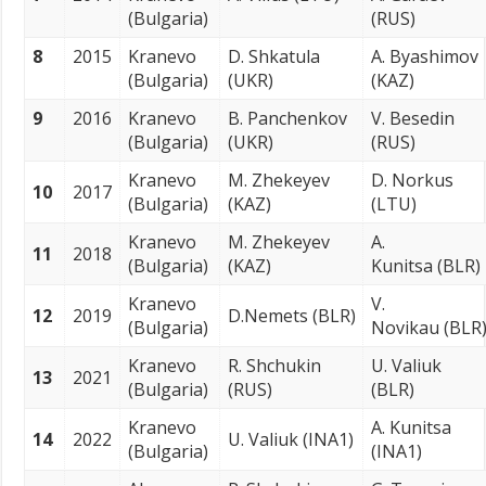
(Bulgaria)
(RUS)
8
2015
Kranevo
D. Shkatula
A. Byashimov
(Bulgaria)
(UKR)
(KAZ)
9
2016
Kranevo
B. Panchenkov
V. Besedin
(Bulgaria)
(UKR)
(RUS)
Kranevo
M. Zhekeyev
D. Norkus
10
2017
(Bulgaria)
(KAZ)
(LTU)
Kranevo
M. Zhekeyev
A.
11
2018
(Bulgaria)
(KAZ)
Kunitsa (BLR)
Kranevo
V.
12
2019
D.Nemets (BLR)
(Bulgaria)
Novikau (BLR
Kranevo
R. Shchukin
U. Valiuk
13
2021
(Bulgaria)
(RUS)
(BLR)
Kranevo
A. Kunitsa
14
2022
U. Valiuk (INA1)
(Bulgaria)
(INA1)