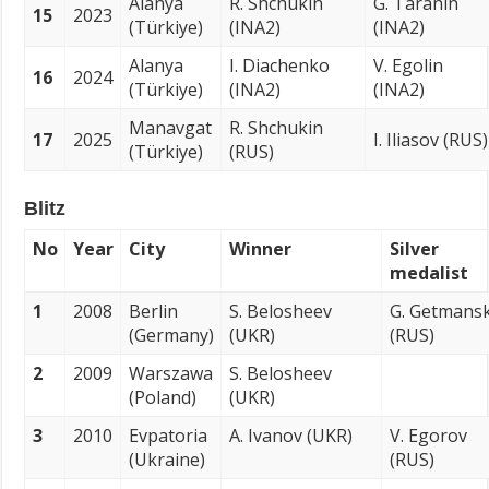
Alanya
R. Shchukin
G. Taranin
15
2023
(Türkiye)
(INA2)
(INA2)
Alanya
I. Diachenko
V. Egolin
16
2024
(Türkiye)
(INA2)
(INA2)
Manavgat
R. Shchukin
17
2025
I. Iliasov (RUS)
(Türkiye)
(RUS)
Blitz
No
Year
City
Winner
Silver
medalist
1
2008
Berlin
S. Belosheev
G. Getmans
(Germany)
(UKR)
(RUS)
2
2009
Warszawa
S. Belosheev
(Poland)
(UKR)
3
2010
Evpatoria
A. Ivanov (UKR)
V. Egorov
(Ukraine)
(RUS)