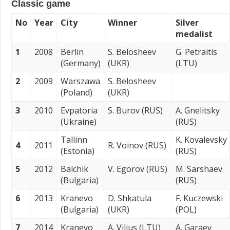
Classic game
No
Year
City
Winner
Silver
medalist
1
2008
Berlin
S. Belosheev
G. Petraitis
(Germany)
(UKR)
(LTU)
2
2009
Warszawa
S. Belosheev
(Poland)
(UKR)
3
2010
Evpatoria
S. Burov (RUS)
A. Gnelitsky
(Ukraine)
(RUS)
Tallinn
K. Kovalevsky
4
2011
R. Voinov (RUS)
(Estonia)
(RUS)
5
2012
Balchik
V. Egorov (RUS)
M. Sarshaev
(Bulgaria)
(RUS)
6
2013
Kranevo
D. Shkatula
F. Kuczewski
(Bulgaria)
(UKR)
(POL)
7
2014
Kranevo
A. Vilius (LTU)
A. Garaev